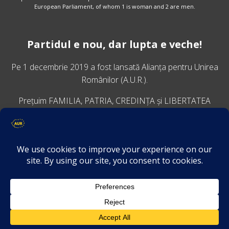
European Parliament, of whom 1 is woman and 2 are men.
Partidul e nou, dar lupta e veche!
Pe 1 decembrie 2019 a fost lansată
Alianța pentru Unirea
Românilor
(A.U.R.).
Prețuim FAMILIA, PATRIA, CREDINȚA și LIBERTATEA
VINO ALĂTURI DE NOI
Descarcă aplicația Platforma AUR
Termeni și condiții de confidențialitate
GDPR