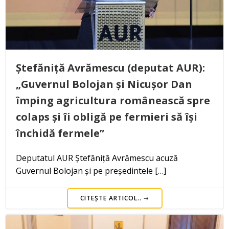
Ștefăniță Avrămescu (deputat AUR):
„Guvernul Bolojan și Nicușor Dan
împing agricultura românească spre
colaps și îi obligă pe fermieri să își
închidă fermele”
Deputatul AUR Ștefăniță Avrămescu acuză
Guvernul Bolojan și pe președintele […]
CITEȘTE ARTICOL..