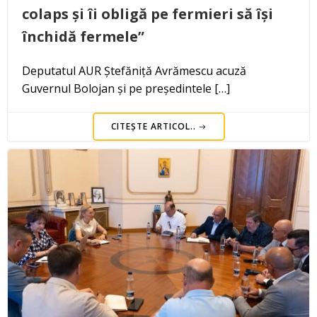
colaps și îi obligă pe fermieri să își
închidă fermele”
Deputatul AUR Ștefăniță Avrămescu acuză
Guvernul Bolojan și pe președintele […]
CITEȘTE ARTICOL..