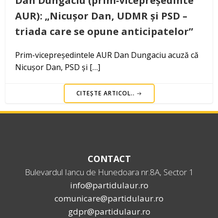
Dan Dungaciu (prim-vicepreședinte
AUR): „Nicușor Dan, UDMR și PSD –
triada care se opune anticipatelor”
Prim-vicepreședintele AUR Dan Dungaciu acuză că
Nicușor Dan, PSD și […]
CITEȘTE ARTICOL..
CONTACT
Bulevardul Iancu de Hunedoara nr.8A, Sector 1
info@partidulaur.ro
comunicare@partidulaur.ro
gdpr@partidulaur.ro