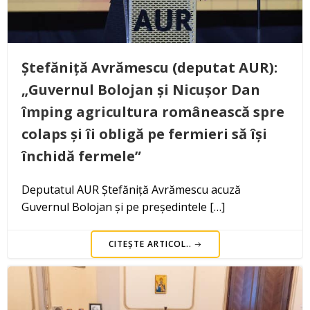
Ștefăniță Avrămescu (deputat AUR):
„Guvernul Bolojan și Nicușor Dan
împing agricultura românească spre
colaps și îi obligă pe fermieri să își
închidă fermele”
Deputatul AUR Ștefăniță Avrămescu acuză
Guvernul Bolojan și pe președintele […]
CITEȘTE ARTICOL..