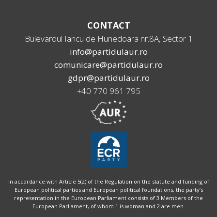
CONTACT
Bulevardul Iancu de Hunedoara nr.8A, Sector 1
info@partidulaur.ro
comunicare@partidulaur.ro
gdpr@partidulaur.ro
+40 770 961 795
In accordance with Article 5(2) of the Regulation on the statute and funding of
European political parties and European political foundations, the party’s
representation in the European Parliament consists of 3 Members of the
European Parliament, of whom 1 is woman and 2 are men.