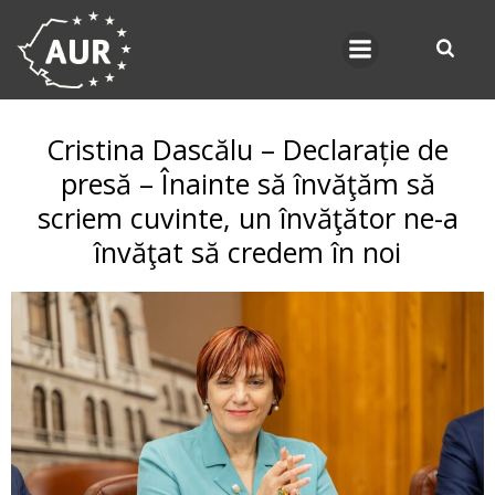
Skip
to
content
Cristina Dascălu – Declarație de
presă – Înainte să învăţăm să
scriem cuvinte, un învăţător ne-a
învăţat să credem în noi