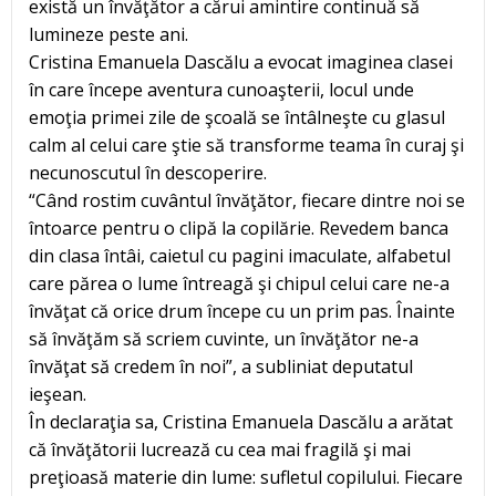
există un învăţător a cărui amintire continuă să
lumineze peste ani.
Cristina Emanuela Dascălu a evocat imaginea clasei
în care începe aventura cunoaşterii, locul unde
emoţia primei zile de şcoală se întâlneşte cu glasul
calm al celui care ştie să transforme teama în curaj şi
necunoscutul în descoperire.
“Când rostim cuvântul învăţător, fiecare dintre noi se
întoarce pentru o clipă la copilărie. Revedem banca
din clasa întâi, caietul cu pagini imaculate, alfabetul
care părea o lume întreagă şi chipul celui care ne-a
învăţat că orice drum începe cu un prim pas. Înainte
să învăţăm să scriem cuvinte, un învăţător ne-a
învăţat să credem în noi”, a subliniat deputatul
ieşean.
În declaraţia sa, Cristina Emanuela Dascălu a arătat
că învăţătorii lucrează cu cea mai fragilă şi mai
preţioasă materie din lume: sufletul copilului. Fiecare