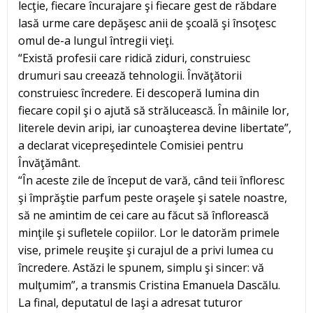
lecţie, fiecare încurajare şi fiecare gest de răbdare
lasă urme care depăşesc anii de şcoală şi însoţesc
omul de-a lungul întregii vieţi.
“Există profesii care ridică ziduri, construiesc
drumuri sau creează tehnologii. Învăţătorii
construiesc încredere. Ei descoperă lumina din
fiecare copil şi o ajută să strălucească. În mâinile lor,
literele devin aripi, iar cunoaşterea devine libertate”,
a declarat vicepreşedintele Comisiei pentru
Învăţământ.
“În aceste zile de început de vară, când teii înfloresc
şi împrăştie parfum peste oraşele şi satele noastre,
să ne amintim de cei care au făcut să înflorească
minţile şi sufletele copiilor. Lor le datorăm primele
vise, primele reuşite şi curajul de a privi lumea cu
încredere. Astăzi le spunem, simplu şi sincer: vă
mulţumim”, a transmis Cristina Emanuela Dascălu.
La final, deputatul de Iaşi a adresat tuturor