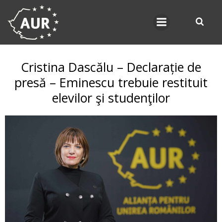
Skip
to
content
Cristina Dascălu – Declarație de
presă – Eminescu trebuie restituit
elevilor şi studenţilor