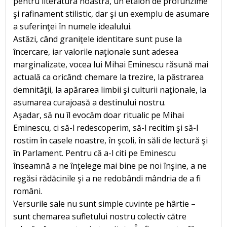
pentru literatura noastră, un etalon de profunzime
şi rafinament stilistic, dar şi un exemplu de asumare
a suferinţei în numele idealului.
Astăzi, când graniţele identitare sunt puse la
încercare, iar valorile naţionale sunt adesea
marginalizate, vocea lui Mihai Eminescu răsună mai
actuală ca oricând: chemare la trezire, la păstrarea
demnităţii, la apărarea limbii şi culturii naţionale, la
asumarea curajoasă a destinului nostru.
Aşadar, să nu îl evocăm doar ritualic pe Mihai
Eminescu, ci să-l redescoperim, să-l recitim şi să-l
rostim în casele noastre, în şcoli, în săli de lectură şi
în Parlament. Pentru că a-l citi pe Eminescu
înseamnă a ne înţelege mai bine pe noi înşine, a ne
regăsi rădăcinile şi a ne redobândi mândria de a fi
români.
Versurile sale nu sunt simple cuvinte pe hârtie –
sunt chemarea sufletului nostru colectiv către