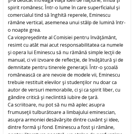
şi-a dedicat întreaga viaţă ideii de naţiune, limbă şi
spirit românesc. Într-o lume în care superficialul şi
comercialul tind să înghită reperele, Eminescu
rămâne vertical, asemenea unui stâlp de lumină într-
o noapte grea.
Ca vicepreşedinte al Comisiei pentru învăţământ,
resimt cu atât mai acut responsabilitatea ca numele
şi opera lui Eminescu să nu rămână simple lecţii de
manual, ci vii izvoare de reflecţie, de învăţătură şi de
demnitate pentru tinerele generaţii. Într-o şcoală
românească ce are nevoie de modele vii, Eminescu
trebuie restituit elevilor şi studenţilor nu doar ca
autor de versuri memorabile, ci şi ca spirit liber, cu
gândire critică şi neclintită iubire de ţară.
Ca scriitoare, nu pot să nu mă aplec asupra
frumuseţii tulburătoare a limbajului eminescian,
asupra armoniei desăvârşite dintre cuvânt şi idee,
dintre formă şi fond. Eminescu a fost şi rămâne,