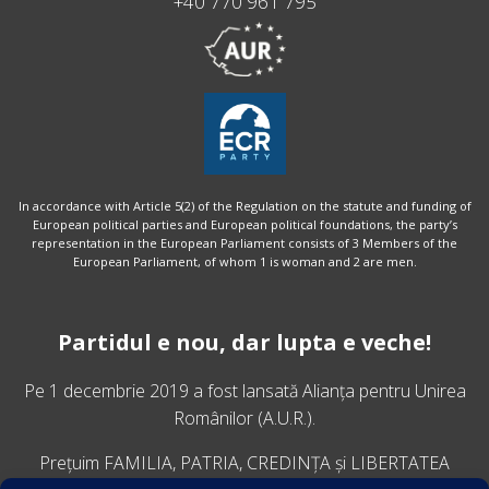
+40 770 961 795
In accordance with Article 5(2) of the Regulation on the statute and funding of
European political parties and European political foundations, the party’s
representation in the European Parliament consists of 3 Members of the
European Parliament, of whom 1 is woman and 2 are men.
Partidul e nou, dar lupta e veche!
Pe 1 decembrie 2019 a fost lansată
Alianța pentru Unirea
Românilor
(A.U.R.).
Prețuim FAMILIA, PATRIA, CREDINȚA și LIBERTATEA