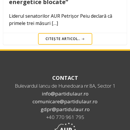
energetice blocate”
Liderul senatorilor AUR Petrișor Peiu declară că
primele trei măsuri […]
CITEȘTE ARTICOL..
CONTACT
Bulevardul Iancu de Hunedoara nr.8A, Sector 1
info@partidulaur.ro
comunicare@partidulaur.ro
gdpr@partidulaur.ro
+40 770 961 795