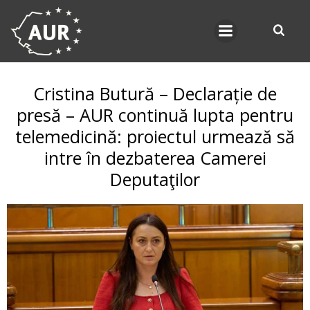
Skip
to
content
Cristina Butură – Declarație de
presă – AUR continuă lupta pentru
telemedicină: proiectul urmează să
intre în dezbaterea Camerei
Deputaţilor