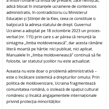
a limbii române ca limbă de predare, zace nemișcat,
adică blocat în instanțele ucrainene de contencios
administrativ, în contradictoriu cu Ministerul
Educației și Științei de la Kiev, ceea ce constituie o
batjocură la adresa statului de drept. Guvernul
Ucrainei a adoptat pe 18 octombrie 2023 un proces-
verbal (nr. 115) prin care s-ar părea că renunță la
sintagma „limba moldovenească”, dar acesta rămâne
literă moartă pe hârtie: nici publicat, nici aplicat.
Manualele în „limba moldovenească” continuă să fie
folosite, iar statutul școlilor nu este actualizat.
Aceasta nu este doar o problemă administrativă –
este o încălcare sistemică a drepturilor omului. Prin
politica de moldovenizare, Ucraina fragmentează
comunitatea română, o izolează de spațiul cultural
românesc și încalcă angajamentele internaționale
privind protecția minorităților.