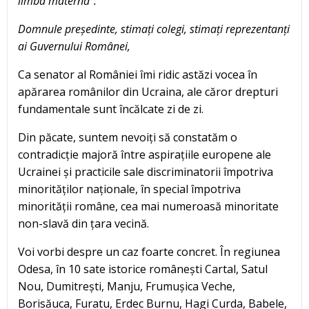
limba maternă”.
Domnule președinte, stimați colegi, stimați reprezentanți
ai Guvernului Românei,
Ca senator al României îmi ridic astăzi vocea în
apărarea românilor din Ucraina, ale căror drepturi
fundamentale sunt încălcate zi de zi.
Din păcate, suntem nevoiți să constatăm o
contradicție majoră între aspirațiile europene ale
Ucrainei și practicile sale discriminatorii împotriva
minorităților naționale, în special împotriva
minorității române, cea mai numeroasă minoritate
non-slavă din țara vecină.
Voi vorbi despre un caz foarte concret. În regiunea
Odesa, în 10 sate istorice românești Cartal, Satul
Nou, Dumitrești, Manju, Frumușica Veche,
Borisăuca, Furatu, Erdec Burnu, Hagi Curda, Babele,