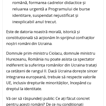
română, formarea cadrelor didactice și
reluarea urgentă a Programului de burse
identitare, suspendat nejustificat și
inexplicabil anul trecut.
Este de datoria noastră morală, istorică și
constituțională să acționăm în sprijinul confraților
noștri români din Ucraina.
Domnule prim-ministru Ciolacu, domnule ministru
Hurezeanu, România nu poate asista ca spectator
indiferent la suferința românilor din Ucraina tratați
ca cetățeni de rangul II. Dacă Ucraina dorește sincer
integrarea europeană, trebuie să respecte valorile
UE, inclusiv drepturile minorităților, începând cu
dreptul la identitate.
Vă cer să răspundeți public: Ce ați făcut concret
pentru acești români? De ce nu condiționați