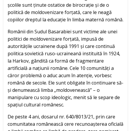
școlile sunt ținute ostatice de birocrație și de o
politică de moldovenizare forțată, care le neagă
copiilor dreptul la educație în limba maternă română.
Românii din Sudul Basarabiei sunt victime ale unei
politici de moldovenizare forțată, impusă de
autoritățile ucrainene după 1991 și care continuă
politica sovietică ruso-ucraineană instituită în 1924,
la Harkov, gândită ca formă de fragmentare
artificială a națiunii române. Cele 10 comunități a
căror problemă o aduc acum în atenție, vorbesc
română de secole. Ele sunt obligate în continuare să-
și denumească limba „moldovenească” – o
manipulare cu scop ideologic, menit să le separe de
spațiul cultural românesc.
De peste 4 ani, dosarul nr. 640/8013/21, prin care
comunitatea românească cere recunoașterea oficială