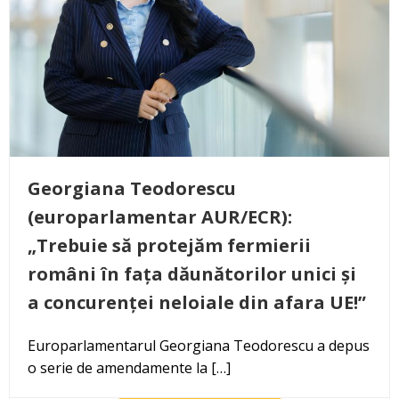
Georgiana Teodorescu
(europarlamentar AUR/ECR):
„Trebuie să protejăm fermierii
români în fața dăunătorilor unici și
a concurenței neloiale din afara UE!”
Europarlamentarul Georgiana Teodorescu a depus
o serie de amendamente la […]