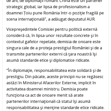
de ani, de diplomaţii romani. China este un partener
strategic global, iar lipsa de profesionalism a
doamnei Țoiu pune România într-o poziţie fragilă pe
scena internaţională”, a adăugat deputatul AUR.
Vicepreşedintele Comisiei pentru politică externă
consideră că, în lipsa unor rezultate concrete şi în
contextul gafelor repetate, demisia de onoare este
singura cale de a proteja prestigiul României şi de a
transmite partenerilor externi că ţara noastră îşi
asumă standarde etice şi diplomatice ridicate.
“În diplomaţie, responsabilitatea este solidară şi de
prestigiu. Din păcate, aceste principii nu se regăsesc
astăzi în Ministerul Afacerilor Externe, implicit în
activitatea doamnei ministru. Demisia poate
funcţiona ca act de onoare menit să arate
partenerilor internaţionali că statul îşi asumă
responsabilitatea şi menţine standarde etice ridicate.