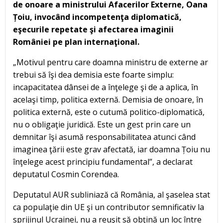
de onoare a ministrului Afacerilor Externe, Oana
Țoiu, invocând incompetenţa diplomatică,
eşecurile repetate şi afectarea imaginii
României pe plan internaţional.
„Motivul pentru care doamna ministru de externe ar
trebui să îşi dea demisia este foarte simplu:
incapacitatea dânsei de a înţelege şi de a aplica, în
acelaşi timp, politica externă. Demisia de onoare, în
politica externă, este o cutumă politico-diplomatică,
nu o obligaţie juridică. Este un gest prin care un
demnitar îşi asumă responsabilitatea atunci când
imaginea ţării este grav afectată, iar doamna Țoiu nu
înţelege acest principiu fundamental”, a declarat
deputatul Cosmin Corendea.
Deputatul AUR subliniază că România, al şaselea stat
ca populaţie din UE şi un contributor semnificativ la
sprijinul Ucrainei, nu a reuşit să obţină un loc între