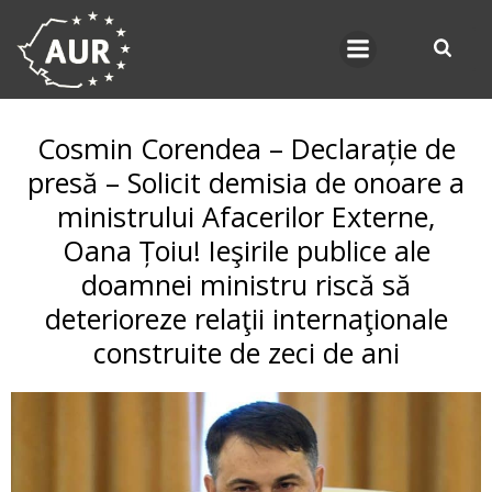
Skip
to
content
Cosmin Corendea – Declarație de
presă – Solicit demisia de onoare a
ministrului Afacerilor Externe,
Oana Țoiu! Ieşirile publice ale
doamnei ministru riscă să
deterioreze relaţii internaţionale
construite de zeci de ani