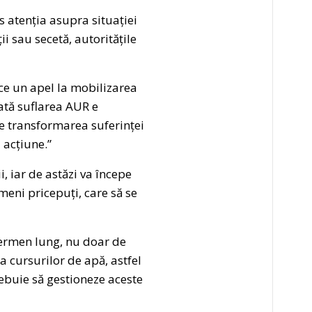
 atenția asupra situației
i sau secetă, autoritățile
ace un apel la mobilizarea
oată suflarea AUR e
e transformarea suferinței
 acțiune.”
, iar de astăzi va începe
meni pricepuți, care să se
 termen lung, nu doar de
a cursurilor de apă, astfel
trebuie să gestioneze aceste