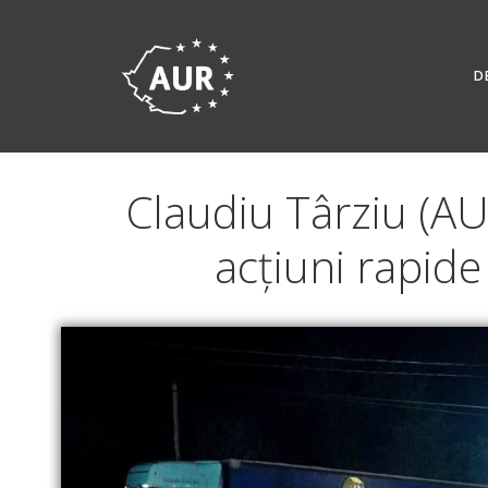
Skip
to
content
D
Claudiu Târziu (AU
acțiuni rapide