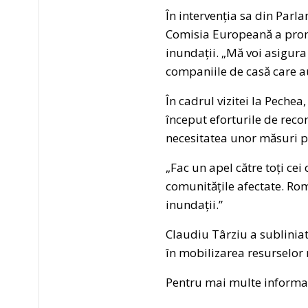
În intervenția sa din Parl
Comisia Europeană a promi
inundații. „Mă voi asigura
companiile de casă care a
În cadrul vizitei la Peche
început eforturile de reco
necesitatea unor măsuri pr
„Fac un apel către toți cei 
comunitățile afectate. Rom
inundații.”
Claudiu Târziu a subliniat
în mobilizarea resurselor 
Pentru mai multe informați