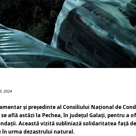
3, 2024
amentar și președinte al Consiliului Național de Cond
 află astăzi la Pechea, în județul Galați, pentru a ofer
ndații. Această vizită subliniază solidaritatea față d
e în urma dezastrului natural.