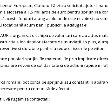
amentul European, Claudiu Târziu a solicitat ajutor finan
s alocarea a 1,5 miliarde de euro pentru sprijinirea com
 că aceste fonduri ajung acolo unde este nevoie și nu sun
u tocat până acum banii publici”, a adăugat el.
a, AUR a organizat o echipă de voluntari care au adus mate
nstrucție a locuințelor afectate de inundații. În plus, eur
eventive și durabile pentru a reduce riscurile pe viitor.
care pot oferi sprijin, fie material, fie prin implicare dire
ânia are nevoie de solidaritate și de acțiuni rapide în fa
 că românii pot conta pe sprijinul său constant în apărare
necesare pentru comunitățile afectate.
i, vă rugăm să contactați: