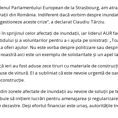
lenul Parlamentului European de la Strasbourg, am atras
istrații din România. Indiferent dacă vorbim despre inundați
estioneze aceste crize”, a declarat Claudiu Târziu.
în sprijinul celor afectați de inundații, iar liderul AUR f
dului și a voluntarilor pentru a-i ajuta pe sinistrați: „T
a oferi ajutor. Nu este vorba despre politizare sau despr
a noastră aici este un exemplu de solidaritate și un apel la
 ieri au fost aduse zece tiruri cu materiale de construcții
use de viitură. El a subliniat că este nevoie urgentă de oa
econstrucție.
e din zonele afectate de inundații au nevoie de soluții pe
ebuie să inițiem lucrări pentru amenajarea și regularizare
 dezastre. Deși efortul financiar este uriaș, autoritățile 