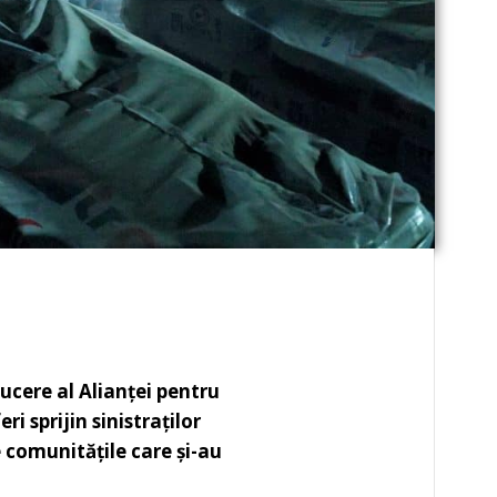
ucere al Alianței pentru
i sprijin sinistraților
e comunitățile care și-au