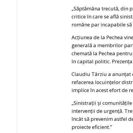
„Săptămâna trecută, din p
critice în care se află sin
române par incapabile să g
Acțiunea de la Pechea vine 
generală a membrilor parti
chemată la Pechea pentru 
în capital politic. Prezenț
Claudiu Târziu a anunțat că
refacerea locuințelor distr
implice în acest efort de r
„Sinistrații și comunitățil
intervenții de urgență. Tr
încât să prevenim astfel de
proiecte eficient.”