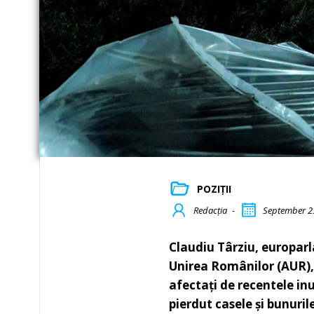
POZIȚII
Redacția
-
September 2
Claudiu Târziu, europarl
Unirea Românilor (AUR), se
afectați de recentele inu
pierdut casele și bunuril