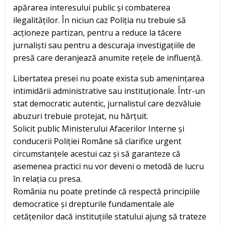
apărarea interesului public și combaterea
ilegalităților. În niciun caz Poliția nu trebuie să
acționeze partizan, pentru a reduce la tăcere
jurnaliști sau pentru a descuraja investigațiile de
presă care deranjează anumite rețele de influență.
Libertatea presei nu poate exista sub amenințarea
intimidării administrative sau instituționale. Într-un
stat democratic autentic, jurnalistul care dezvăluie
abuzuri trebuie protejat, nu hărțuit.
Solicit public Ministerului Afacerilor Interne și
conducerii Poliției Române să clarifice urgent
circumstanțele acestui caz și să garanteze că
asemenea practici nu vor deveni o metodă de lucru
în relația cu presa.
România nu poate pretinde că respectă principiile
democratice și drepturile fundamentale ale
cetățenilor dacă instituțiile statului ajung să trateze