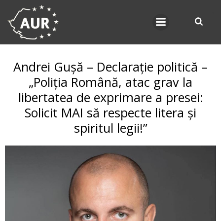
Skip
to
content
Andrei Gușă – Declarație politică –
„Poliția Română, atac grav la
libertatea de exprimare a presei:
Solicit MAI să respecte litera și
spiritul legii!”