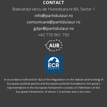
CONTACT
Bulevardul Iancu de Hunedoara nr.8A, Sector 1
info@partidulaur.ro
comunicare@partidulaur.ro
gdpr@partidulaur.ro
+40 770 961 795
In accordance with Article 5(2) of the Regulation on the statute and funding of
European political parties and European political foundations, the party’s
representation in the European Parliament consists of 3 Members of the
European Parliament, of whom 1 is woman and 2 are men.