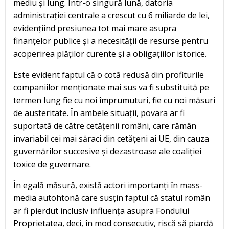
mediu și lung. Într-o singură lună, datoria
administrației centrale a crescut cu 6 miliarde de lei,
evidențiind presiunea tot mai mare asupra
finanțelor publice și a necesității de resurse pentru
acoperirea plăților curente și a obligațiilor istorice.
Este evident faptul că o cotă redusă din profiturile
companiilor menționate mai sus va fi substituită pe
termen lung fie cu noi împrumuturi, fie cu noi măsuri
de austeritate. În ambele situații, povara ar fi
suportată de către cetățenii români, care rămân
invariabil cei mai săraci din cetățeni ai UE, din cauza
guvernărilor succesive și dezastroase ale coaliției
toxice de guvernare.
În egală măsură, există actori importanți în mass-
media autohtonă care susțin faptul că statul român
ar fi pierdut inclusiv influența asupra Fondului
Proprietatea, deci, în mod consecutiv, riscă să piardă