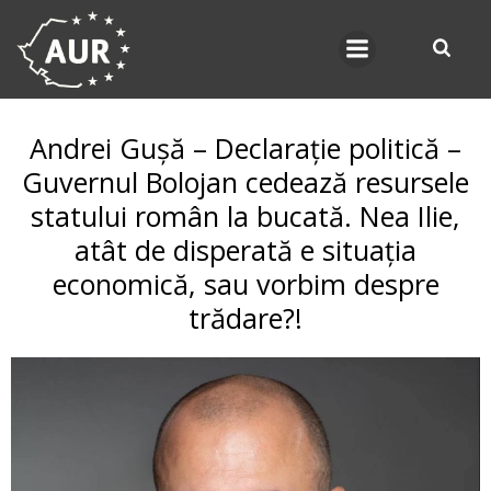
Skip
to
content
Andrei Gușă – Declarație politică –
Guvernul Bolojan cedează resursele
statului român la bucată. Nea Ilie,
atât de disperată e situația
economică, sau vorbim despre
trădare?!