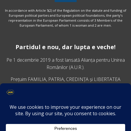
In accordance with Article 5(2) of the Regulation on the statute and funding of
European political parties and European political foundations, the party’s
representation in the European Parliament consists of 3 Members of the
European Parliament, of whom 1 is woman and 2 are men.
Partidul e nou, dar lupta e veche!
Pe 1 decembrie 2019 a fost lansată
Alianța pentru Unirea
Românilor
(A.U.R.).
Prețuim FAMILIA, PATRIA, CREDINȚA și LIBERTATEA
VINO ALĂTURI DE NOI
Descarcă aplicația Platforma AUR