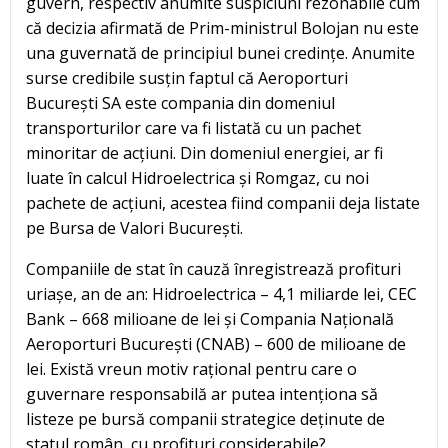
guvern, respectiv anumite suspiciuni rezonabile cum
că decizia afirmată de Prim-ministrul Bolojan nu este
una guvernată de principiul bunei credințe. Anumite
surse credibile susțin faptul că Aeroporturi
București SA este compania din domeniul
transporturilor care va fi listată cu un pachet
minoritar de acțiuni. Din domeniul energiei, ar fi
luate în calcul Hidroelectrica și Romgaz, cu noi
pachete de acțiuni, acestea fiind companii deja listate
pe Bursa de Valori București.
Companiile de stat în cauză înregistrează profituri
uriașe, an de an: Hidroelectrica – 4,1 miliarde lei, CEC
Bank – 668 milioane de lei și Compania Națională
Aeroporturi București (CNAB) – 600 de milioane de
lei. Există vreun motiv rațional pentru care o
guvernare responsabilă ar putea intenționa să
listeze pe bursă companii strategice deținute de
statul român, cu profituri considerabile?