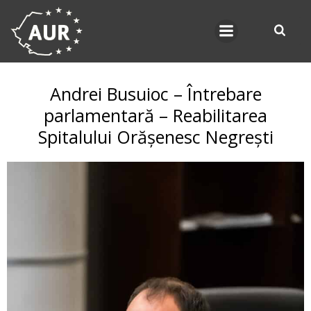
Skip
to
content
Andrei Busuioc – Întrebare
parlamentară – Reabilitarea
Spitalului Orășenesc Negrești