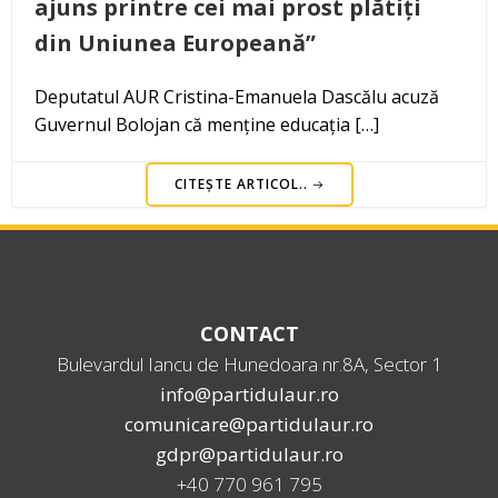
ajuns printre cei mai prost plătiți
din Uniunea Europeană”
Deputatul AUR Cristina-Emanuela Dascălu acuză
Guvernul Bolojan că menține educația […]
CITEȘTE ARTICOL..
CONTACT
Bulevardul Iancu de Hunedoara nr.8A, Sector 1
info@partidulaur.ro
comunicare@partidulaur.ro
gdpr@partidulaur.ro
+40 770 961 795