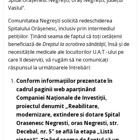
Vaslui”.
Comunitatea Negrești solicită redeschiderea
Spitalului Orășenesc, inclusiv prin intermediul
petițiilor. Ținând seama de faptul că toți cetățenii
beneficiază de
Dreptul la ocrotirea sănătăţii
, însă și de
necesitățile medicale ale locuitorilor U.A.T.-ului pe
care îl deserviți, vă rugăm să ne comunicați
răspunsul la următoarele întrebări:
Conform informațiilor prezentate în
cadrul paginii web aparținând
Companiei Naționale de Investiții,
proiectul denumit „Reabilitare,
modernizare, extindere si dotare Spital
Orasenesc Negresti, oras Negresti, str.
Decebal, nr. 5” se află la etapa „Listă
sinteză”. Ținând seama de faptul că un