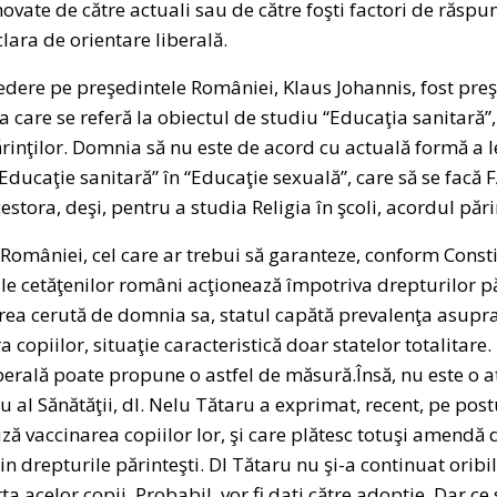
ovate de către actuali sau de către foşti factori de răspun
lara de orientare liberală.
edere pe preşedintele României, Klaus Johannis, fost preş
 care se referă la obiectul de studiu “Educaţia sanitară”,
ărinţilor. Domnia să nu este de acord cu actuală formă a l
ucaţie sanitară” în “Educaţie sexuală”, care să se facă F
estora, deşi, pentru a studia Religia în şcoli, acordul pări
 României, cel care ar trebui să garanteze, conform Constit
le cetăţenilor români acţionează împotriva drepturilor pă
area cerută de domnia sa, statul capătă prevalenţa asupra 
 copiilor, situaţie caracteristică doar statelor totalitare
berală poate propune o astfel de măsură.Însă, nu este o at
u al Sănătăţii, dl. Nelu Tătaru a exprimat, recent, pe post
uză vaccinarea copiilor lor, şi care plătesc totuşi amendă 
din drepturile părinteşti. Dl Tătaru nu şi-a continuat oribi
rta acelor copii. Probabil, vor fi daţi către adopţie. Dar c