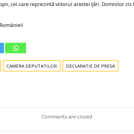
pii, cei care reprezintă viitorul acestei ţări. Domnilor zis 
 României!
CAMERA DEPUTATILOR
DECLARATIE DE PRESA
Post
navigation
Comments are closed