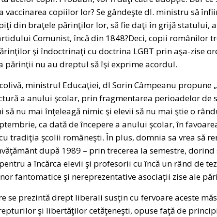
a vaccinarea copiilor lor? Se gândeşte dl. ministru să înfii
ăpiţi din braţele părinţilor lor, să fie daţi în grijă statulu
rtidului Comunist, încă din 1848?Deci, copii românilor tr
ărinţilor şi îndoctrinaţi cu doctrina LGBT prin aşa-zise o
 părinţii nu au dreptul să îşi exprime acordul.
olivă, ministrul Educaţiei, dl Sorin Câmpeanu propune 
uctură a anului şcolar, prin fragmentarea perioadelor de 
i să nu mai înţeleagă nimic şi elevii să nu mai ştie o rând
eptembrie, ca dată de începere a anului şcolar, în favoare
cu tradiţia şcolii româneşti. În plus, domnia sa vrea să r
nvăţământ după 1989 – prin trecerea la semestre, dorind s
entru a încărca elevii şi profesorii cu încă un rând de tez
or fantomatice şi nereprezentative asociaţii zise ale părinţ
e se prezintă drept liberali susţin cu fervoare aceste măsu
epturilor şi libertăţilor cetăţeneşti, opuse faţă de princip