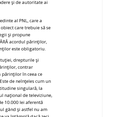
dere şi de autoritate ai
edinte al PNL, care a
 obiect care trebuie să se
egii şi propune
ĂRĂ acordul părinţilor,
nţilor este obligatoriu.
uţiei, drepturile şi
rinţilor, contrar
părinţilor în ceea ce
. Este de neînţeles cum un
itudine singulară, la
ul naţional de televiziune,
de 10.000 lei aferentă
lul gând şi astfel nu am
e se va întâmplă dacă zeci