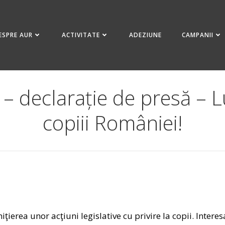
ESPRE AUR
ACTIVITATE
ADEZIUNE
CAMPANII
 – declarație de presă – L
copiii României!
1
iţierea unor acţiuni legislative cu privire la copii. Intere