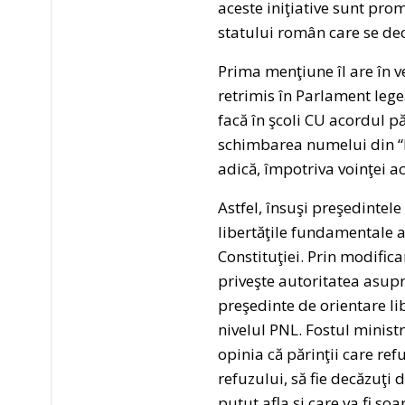
aceste iniţiative sunt prom
statului român care se dec
Prima menţiune îl are în v
retrimis în Parlament legea
facă în şcoli CU acordul p
schimbarea numelui din “Ed
adică, împotriva voinţei ac
Astfel, însuşi preşedintele
libertăţile fundamentale a
Constituţiei. Prin modific
priveşte autoritatea asupra
preşedinte de orientare li
nivelul PNL. Fostul ministr
opinia că părinţii care ref
refuzului, să fie decăzuţi 
putut afla şi care va fi soa