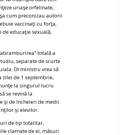
nţeze uriaşe orfelinate,
i, aşa cum preconizau autorii
ebuie vaccinaţi cu forţa,
re de educaţie sexuală,
„abramburirea” totală a
studiu, separate de scurte
uiala. Dl ministru vrea să
a zilei de 1 septembrie,
enunţe la singurul lucru
ă se revină la
e şi de încheieri de medii.
ilor şi elevilor.
ri de tip totalitar,
iile clamate de ei, măsuri