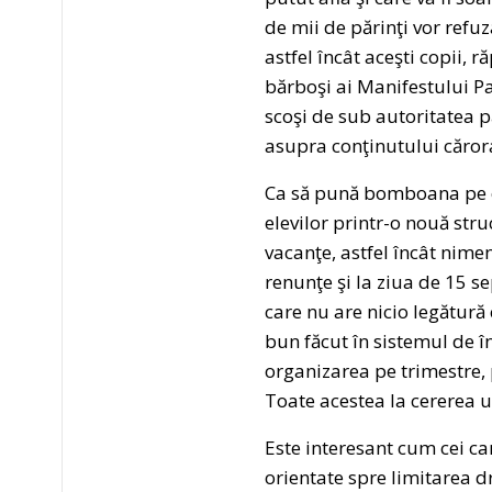
de mii de părinţi vor refuz
astfel încât aceşti copii, r
bărboşi ai Manifestului Pa
scoşi de sub autoritatea p
asupra conţinutului cărora
Ca să pună bomboana pe c
elevilor printr-o nouă str
vacanţe, astfel încât nimen
renunţe şi la ziua de 15 s
care nu are nicio legătură 
bun făcut în sistemul de î
organizarea pe trimestre, p
Toate acestea la cererea un
Este interesant cum cei car
orientate spre limitarea dr