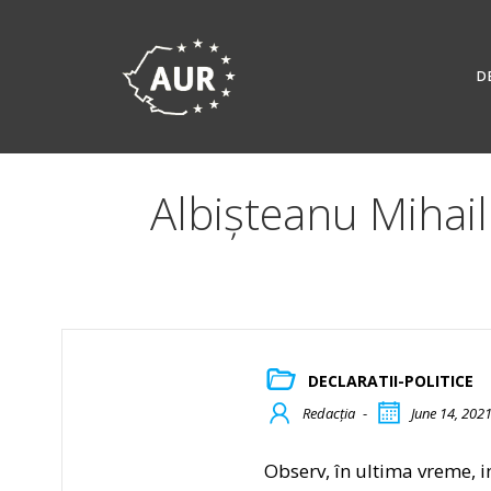
Skip
to
content
D
Albișteanu Mihail
DECLARATII-POLITICE
Redacția
-
June 14, 202
Observ, în ultima vreme, in