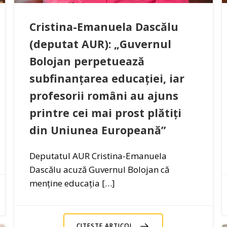
Cristina-Emanuela Dascălu
(deputat AUR): „Guvernul
Bolojan perpetuează
subfinanțarea educației, iar
profesorii români au ajuns
printre cei mai prost plătiți
din Uniunea Europeană”
Deputatul AUR Cristina-Emanuela
Dascălu acuză Guvernul Bolojan că
menține educația […]
CITEȘTE ARTICOL..