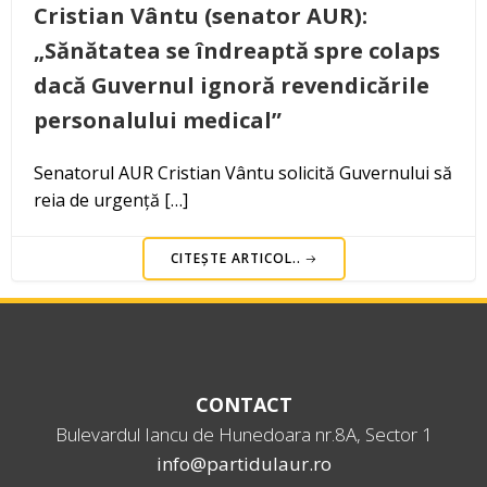
Cristian Vântu (senator AUR):
„Sănătatea se îndreaptă spre colaps
dacă Guvernul ignoră revendicările
personalului medical”
Senatorul AUR Cristian Vântu solicită Guvernului să
reia de urgență […]
CITEȘTE ARTICOL..
CONTACT
Bulevardul Iancu de Hunedoara nr.8A, Sector 1
info@partidulaur.ro