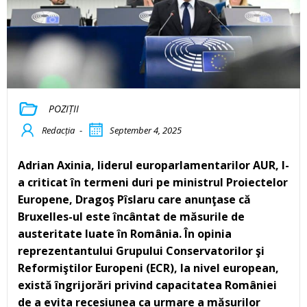
POZIȚII
Redacția
-
September 4, 2025
Adrian Axinia, liderul europarlamentarilor AUR, l-
a criticat în termeni duri pe ministrul Proiectelor
Europene, Dragoş Pîslaru care anunţase că
Bruxelles-ul este încântat de măsurile de
austeritate luate în România. În opinia
reprezentantului Grupului Conservatorilor şi
Reformiştilor Europeni (ECR), la nivel european,
există îngrijorări privind capacitatea României
de a evita recesiunea ca urmare a măsurilor