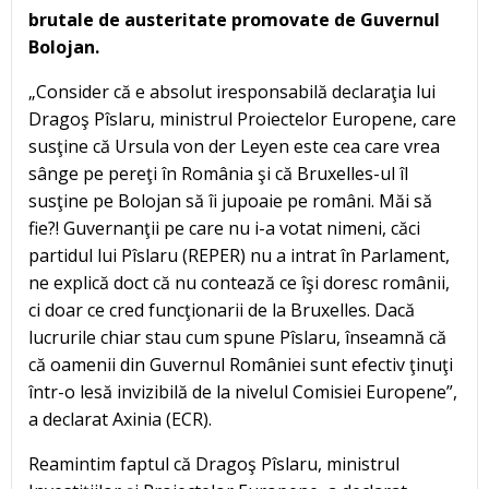
brutale de austeritate promovate de Guvernul
Bolojan.
„Consider că e absolut iresponsabilă declaraţia lui
Dragoş Pîslaru, ministrul Proiectelor Europene, care
susţine că Ursula von der Leyen este cea care vrea
sânge pe pereţi în România şi că Bruxelles-ul îl
susţine pe Bolojan să îi jupoaie pe români. Măi să
fie?! Guvernanţii pe care nu i-a votat nimeni, căci
partidul lui Pîslaru (REPER) nu a intrat în Parlament,
ne explică doct că nu contează ce îşi doresc românii,
ci doar ce cred funcţionarii de la Bruxelles. Dacă
lucrurile chiar stau cum spune Pîslaru, înseamnă că
că oamenii din Guvernul României sunt efectiv ţinuţi
într-o lesă invizibilă de la nivelul Comisiei Europene”,
a declarat Axinia (ECR).
Reamintim faptul că Dragoş Pîslaru, ministrul