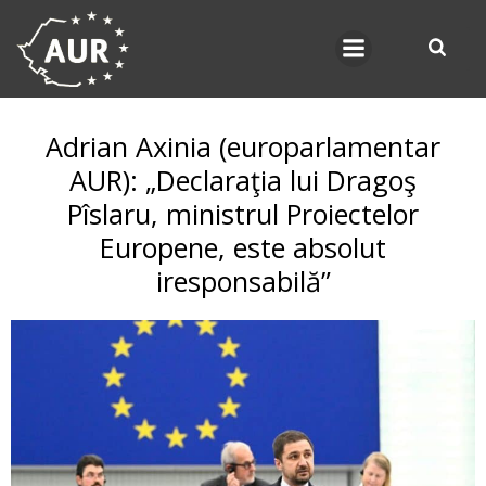
Skip
to
content
Adrian Axinia (europarlamentar
AUR): „Declaraţia lui Dragoş
Pîslaru, ministrul Proiectelor
Europene, este absolut
iresponsabilă”