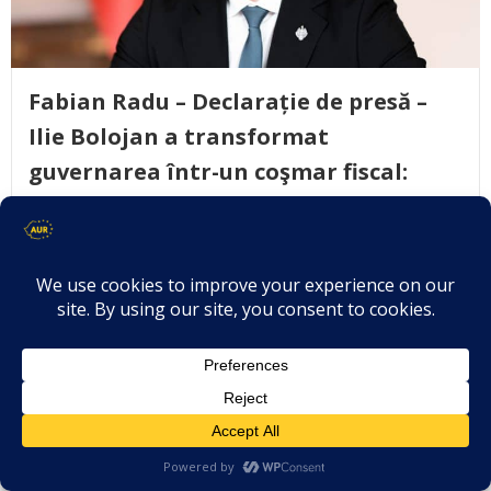
Fabian Radu – Declarație de presă –
Ilie Bolojan a transformat
guvernarea într-un coşmar fiscal:
taxe peste taxe, nicio reformă reală
September 3, 2025
Deputatul AUR Fabian Radu critică discursul
premierului Ilie Bolojan din […]
Citește mai mult..