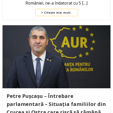
României, ne-a îndatorat cu 5 […]
Citește mai mult..
Petre Pușcașu – Întrebare
parlamentară – Situația familiilor din
Crucea și Ostra care riscă să rămână