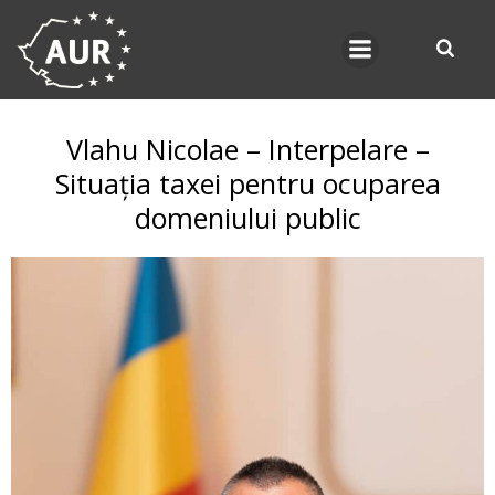
Skip
to
content
Vlahu Nicolae – Interpelare –
Situația taxei pentru ocuparea
domeniului public