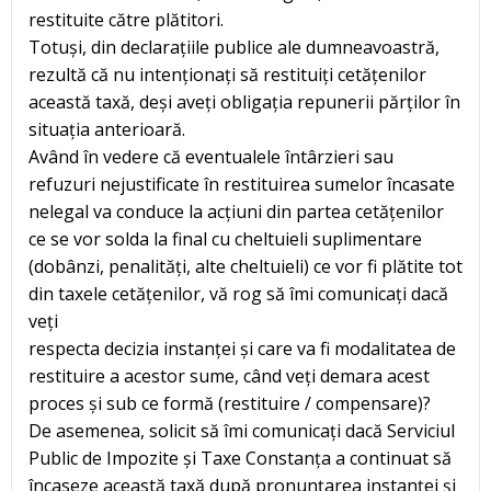
restituite către plătitori.
Totuși, din declarațiile publice ale dumneavoastră,
rezultă că nu intenționați să restituiți cetățenilor
această taxă, deși aveți obligația repunerii părților în
situația anterioară.
Având în vedere că eventualele întârzieri sau
refuzuri nejustificate în restituirea sumelor încasate
nelegal va conduce la acțiuni din partea cetățenilor
ce se vor solda la final cu cheltuieli suplimentare
(dobânzi, penalități, alte cheltuieli) ce vor fi plătite tot
din taxele cetățenilor, vă rog să îmi comunicați dacă
veți
respecta decizia instanței și care va fi modalitatea de
restituire a acestor sume, când veți demara acest
proces și sub ce formă (restituire / compensare)?
De asemenea, solicit să îmi comunicați dacă Serviciul
Public de Impozite și Taxe Constanța a continuat să
încaseze această taxă după pronunțarea instanței și