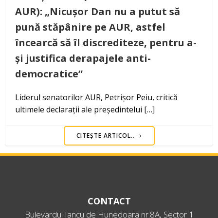
AUR): „Nicușor Dan nu a putut să
pună stăpânire pe AUR, astfel
încearcă să îl discrediteze, pentru a-
și justifica derapajele anti-
democratice”
Liderul senatorilor AUR, Petrișor Peiu, critică
ultimele declarații ale președintelui […]
CITEȘTE ARTICOL..
CONTACT
Bulevardul Iancu de Hunedoara nr.8A, Sector 1