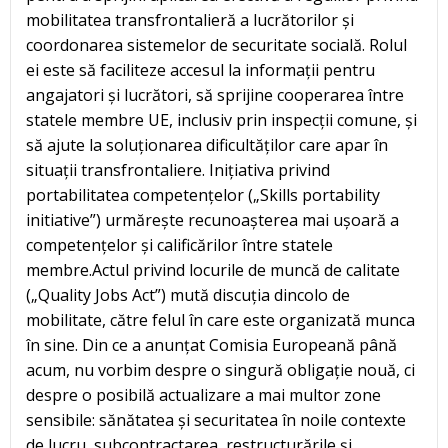
mobilitatea transfrontalieră a lucrătorilor și
coordonarea sistemelor de securitate socială. Rolul
ei este să faciliteze accesul la informații pentru
angajatori și lucrători, să sprijine cooperarea între
statele membre UE, inclusiv prin inspecții comune, și
să ajute la soluționarea dificultăților care apar în
situații transfrontaliere. Inițiativa privind
portabilitatea competențelor („Skills portability
initiative”) urmărește recunoașterea mai ușoară a
competențelor și calificărilor între statele
membre.Actul privind locurile de muncă de calitate
(„Quality Jobs Act”) mută discuția dincolo de
mobilitate, către felul în care este organizată munca
în sine. Din ce a anunțat Comisia Europeană până
acum, nu vorbim despre o singură obligație nouă, ci
despre o posibilă actualizare a mai multor zone
sensibile: sănătatea și securitatea în noile contexte
de lucru, subcontractarea, restructurările și