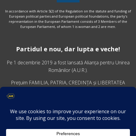
In accordance with Article 5(2) of the Regulation on the statute and funding of
European political parties and European political foundations, the party’s
representation in the European Parliament consists of 3 Members of the
European Parliament, of whom 1 is woman and 2 are men.
Partidul e nou, dar lupta e veche!
Pe 1 decembrie 2019 a fost lansată
Alianța pentru Unirea
Românilor
(A.U.R.).
Prețuim FAMILIA, PATRIA, CREDINȚA și LIBERTATEA
VINO ALĂTURI DE NOI
Descarcă aplicația Platforma AUR