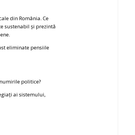
cale din România. Ce
te sustenabil și prezintă
pene.
st eliminate pensiile
 numirile politice?
giați ai sistemului,