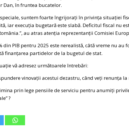
 Dan, în fruntea bucatelor.
ale, suntem foarte îngrijorați în privința situației fis
tă, iar execuția bugetară este slabă. Deficitul fiscal nu es
România.”, au atras atenția reprezentanții Comisiei Euro
% din PIB pentru 2025 este nerealistă, câtă vreme nu au fo
tă finanțarea partidelor de la bugetul de stat.
e vă adresez următoarele întrebări:
răspundere vinovații acestui dezastru, când veți renunța la
imina prin lege pensiile de serviciu pentru anumiți privile
iale” ?