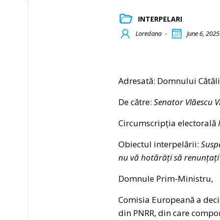
INTERPELARI
Loredana
-
June 6, 2025
Adresată: Domnului Cătăli
De către:
Senator Vlăescu V
Circumscripția electorală
Obiectul interpelării:
Susp
nu vă hotărâți să renunțați l
Domnule Prim-Ministru,
Comisia Europeană a deci
din PNRR, din care compo