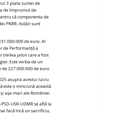
rul 3 plata sumei de
cea de împrumut de
 pentru că componenta de
dei PNRR. Astăzi sunt
231.000.000 de euro. Al
lor de Performanță a
 treilea jalon care a fost
giei. Este vorba de un
e de 227.000.000 de euro.
025 asupra acestui lucru
că este o minciună această
 și așa mari ale României.
-PSD-USR-UDMR se află la
i facă încă un sacrificiu,