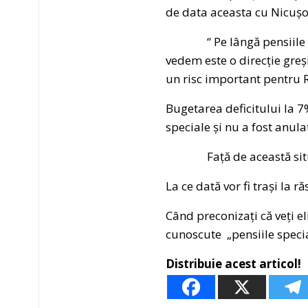
de data aceasta cu Nicușor
“ Pe lângă pensiile speci
vedem este o direcție greși
un risc important pentru 
Bugetarea deficitului la 7
speciale și nu a fost anula
Față de această situați
La ce dată vor fi trași la 
Când preconizați că veți el
cunoscute „pensiile spec
Distribuie acest articol!