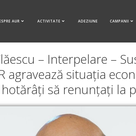
ESPRE AUR
ACTIVITATE
ADEZIUNE
CAMPANII
Vlăescu – Interpelare – 
R agravează situația eco
hotărâți să renunțați la pe