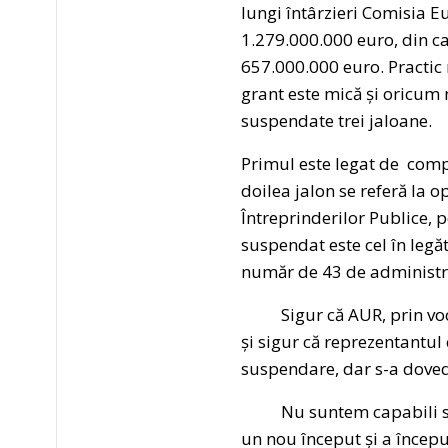
lungi întârzieri Comisia 
1.279.000.000 euro, din c
657.000.000 euro. Practic
grant este mică și oricum 
suspendate trei jaloane.
Primul este legat de comp
doilea jalon se referă la 
Întreprinderilor Publice, 
suspendat este cel în legă
număr de 43 de administra
Sigur că AUR, prin vocea 
și sigur că reprezentantul
suspendare, dar s-a dovedi
Nu suntem capabili să ne
un nou început și a începu