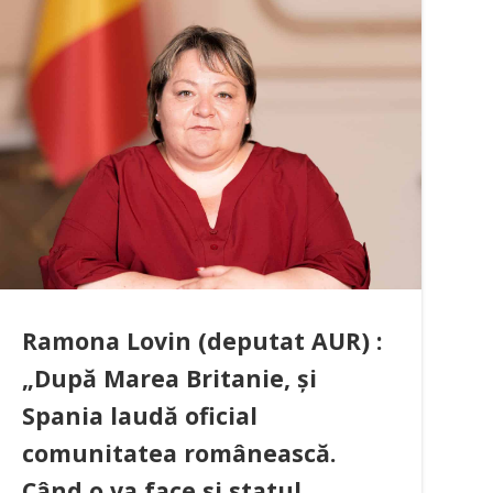
Ramona Lovin (deputat AUR) :
„După Marea Britanie, și
Spania laudă oficial
comunitatea românească.
Când o va face si statul