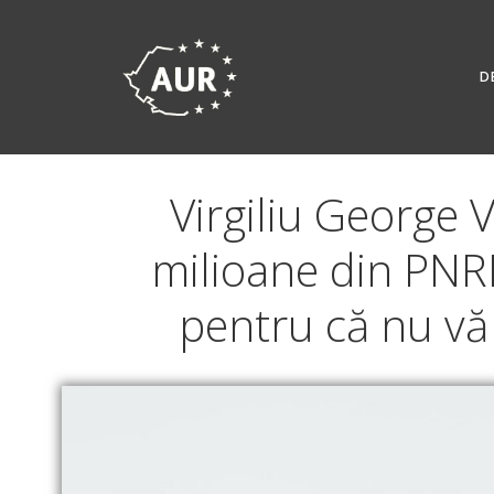
Skip
to
content
D
Virgiliu George 
milioane din PNR
pentru că nu vă 