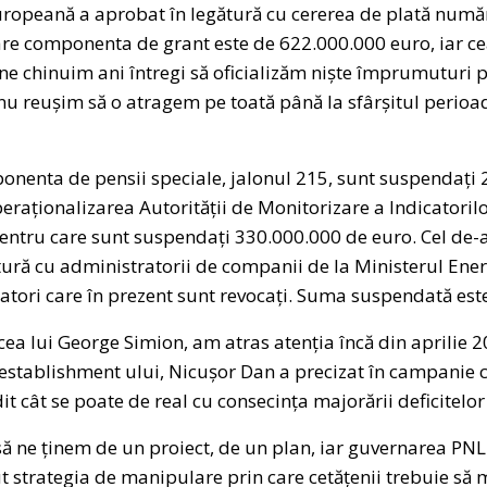
Europeană a aprobat în legătură cu cererea de plată numă
are componenta de grant este de 622.000.000 euro, iar 
 ne chinuim ani întregi să oficializăm niște împrumuturi
nu reușim să o atragem pe toată până la sfârșitul perioa
onenta de pensii speciale, jalonul 215, sunt suspendați 
operaționalizarea Autorității de Monitorizare a Indicatori
pentru care sunt suspendați 330.000.000 de euro. Cel de-al
tură cu administratorii de companii de la Ministerul Ener
tori care în prezent sunt revocați. Suma suspendată est
lui George Simion, am atras atenția încă din aprilie 2
 establishment ului, Nicușor Dan a precizat în campanie 
t cât se poate de real cu consecința majorării deficitelor
 ținem de un proiect, de un plan, iar guvernarea PNL
t strategia de manipulare prin care cetățenii trebuie să ma