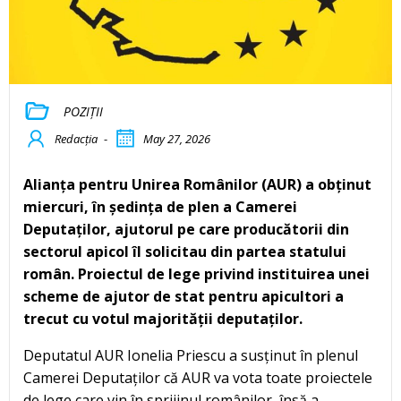
POZIȚII
Redacția
-
May 27, 2026
Alianța pentru Unirea Românilor (AUR) a obținut
miercuri, în ședința de plen a Camerei
Deputaților, ajutorul pe care producătorii din
sectorul apicol îl solicitau din partea statului
român. Proiectul de lege privind instituirea unei
scheme de ajutor de stat pentru apicultori a
trecut cu votul majorității deputaților.
Deputatul AUR Ionelia Priescu a susținut în plenul
Camerei Deputaților că AUR va vota toate proiectele
de lege care vin în sprijinul românilor, însă a