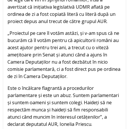
avertizat că inițiativa legislativă UDMR aflată pe
ordinea de zi a fost copiată literă cu literă după un
proiect depus anul trecut de către grupul AUR.
„Proiectul pe care îl votăm astăzi, și v-am spus că ne
bucurăm că îl votăm pentru că apicultorii români au
acest ajutor pentru trei ani, a trecut cu o viteză
amețitoare prin Senat și atunci când a ajuns în
Camera Deputaților nu a fost dezbătut în nicio
comisie parlamentară, ci a fost direct pus pe ordinea
de zi în Camera Deputaților.
Este o încălcare flagrantă a procedurilor
parlamentare și este un abuz. Suntem parlamentari
și suntem oameni și suntem colegi. Haideți să ne
respectăm munca și haideți să fim responsabili
atunci când muncim în interesul cetățenilor”, a
declarat deputatul AUR, Ionelia Priescu.