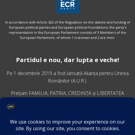
In accordance with Article 5(2) of the Regulation on the statute and funding of
European political parties and European political foundations, the party’s
representation in the European Parliament consists of 3 Members of the
European Parliament, of whom 1 is woman and 2 are men.
Partidul e nou, dar lupta e veche!
Pe 1 decembrie 2019 a fost lansată
Alianța pentru Unirea
Românilor
(A.U.R.).
Prețuim FAMILIA, PATRIA, CREDINȚA și LIBERTATEA
VINO ALĂTURI DE NOI