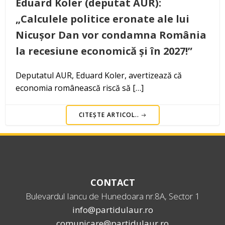
Eduard Koler (deputat AUR):
„Calculele politice eronate ale lui
Nicușor Dan vor condamna România
la recesiune economică și în 2027!”
Deputatul AUR, Eduard Koler, avertizează că
economia românească riscă să […]
CITEȘTE ARTICOL..
CONTACT
Bulevardul Iancu de Hunedoara nr.8A, Sector 1
info@partidulaur.ro
comunicare@partidulaur.ro