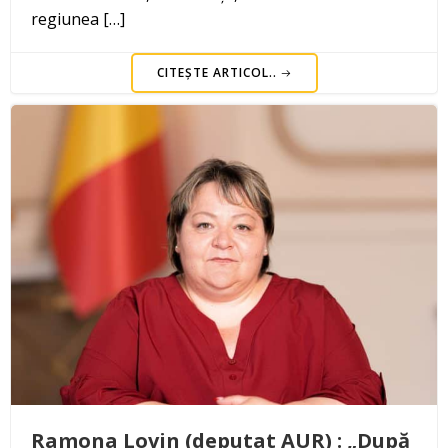
regiunea […]
CITEȘTE ARTICOL..
Ramona Lovin (deputat AUR) : „După