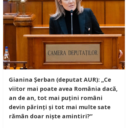
Gianina Șerban (deputat AUR): „Ce
viitor mai poate avea România dacă,
an de an, tot mai puțini români
devin părinți și tot mai multe sate
rămân doar niște amintiri?”