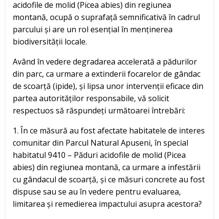
acidofile de molid (Picea abies) din regiunea
montană, ocupă o suprafață semnificativă în cadrul
parcului și are un rol esențial în menținerea
biodiversității locale.
Având în vedere degradarea accelerată a pădurilor
din parc, ca urmare a extinderii focarelor de gândac
de scoarță (ipide), și lipsa unor intervenții eficace din
partea autorităților responsabile, vă solicit
respectuos să răspundeți următoarei întrebări:
1. În ce măsură au fost afectate habitatele de interes
comunitar din Parcul Natural Apuseni, în special
habitatul 9410 – Păduri acidofile de molid (Picea
abies) din regiunea montană, ca urmare a infestării
cu gândacul de scoarță, și ce măsuri concrete au fost
dispuse sau se au în vedere pentru evaluarea,
limitarea și remedierea impactului asupra acestora?