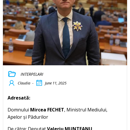
INTERPELARI
Claudia
-
June 11, 2025
Adresată:
Domnului
Mircea FECHET
, Ministrul Mediului,
Apelor și Pădurilor
De către: Deputat
Valeriu MUNTEANU