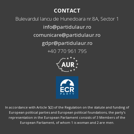
CONTACT
Bulevardul Iancu de Hunedoara nr.8A, Sector 1
info@partidulaur.ro
comunicare@partidulaur.ro
gdpr@partidulaur.ro
+40 770 961 795
In accordance with Article 5(2) of the Regulation on the statute and funding of
European political parties and European political foundations, the party’s
representation in the European Parliament consists of 3 Members of the
European Parliament, of whom 1 is woman and 2 are men.