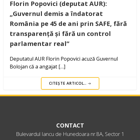
Florin Popovici (deputat AUR):
„Guvernul demis a îndatorat
România pe 45 de ani prin SAFE, fără
transparență și fără un control
parlamentar real”
Deputatul AUR Florin Popovici acuză Guvernul
Bolojan că a angajat […]
CITEȘTE ARTICOL..
CONTACT
Bulevardul Iancu de Hunedoara nr.8A, Sector 1