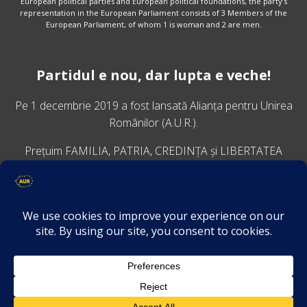
European political parties and European political foundations, the party’s
representation in the European Parliament consists of 3 Members of the
European Parliament, of whom 1 is woman and 2 are men.
Partidul e nou, dar lupta e veche!
Pe 1 decembrie 2019 a fost lansată
Alianța pentru Unirea
Românilor
(A.U.R.).
Prețuim FAMILIA, PATRIA, CREDINȚA și LIBERTATEA
VINO ALĂTURI DE NOI
Descarcă aplicația Platforma AUR
Termeni și condiții de confidențialitate
GDPR