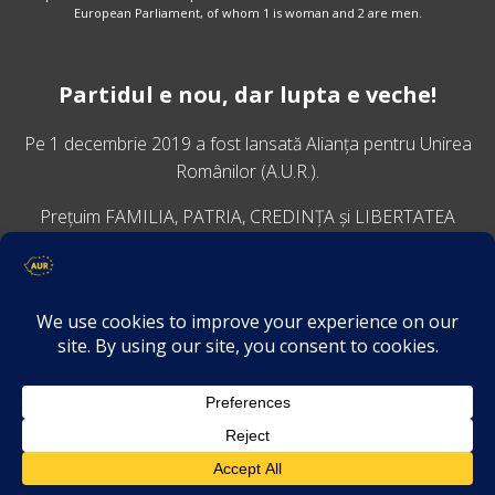
European Parliament, of whom 1 is woman and 2 are men.
Partidul e nou, dar lupta e veche!
Pe 1 decembrie 2019 a fost lansată
Alianța pentru Unirea
Românilor
(A.U.R.).
Prețuim FAMILIA, PATRIA, CREDINȚA și LIBERTATEA
VINO ALĂTURI DE NOI
Descarcă aplicația Platforma AUR
Termeni și condiții de confidențialitate
GDPR