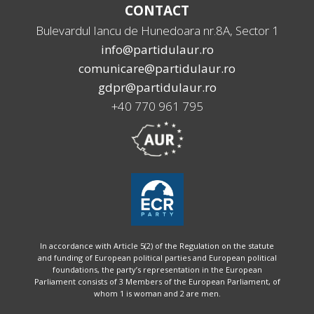
CONTACT
Bulevardul Iancu de Hunedoara nr.8A, Sector 1
info@partidulaur.ro
comunicare@partidulaur.ro
gdpr@partidulaur.ro
+40 770 961 795
In accordance with Article 5(2) of the Regulation on the statute
and funding of European political parties and European political
foundations, the party’s representation in the European
Parliament consists of 3 Members of the European Parliament, of
whom 1 is woman and 2 are men.