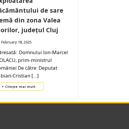
xploatarea
ăcământului de sare
emă din zona Valea
lorilor, județul Cluj
February 18, 2025
dresată: Domnului Ion-Marcel
IOLACU, prim-ministrul
mâniei De către: Deputat
bian-Cristian […]
Citește mai mult..