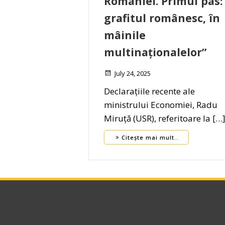
României. Primul pas:
grafitul românesc, în
mâinile
multinaționalelor”
July 24, 2025
Declarațiile recente ale
ministrului Economiei, Radu
Miruță (USR), referitoare la […
Citește mai mult..