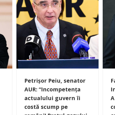
Petrișor Peiu, senator
F
AUR: “Incompetența
I
actualului guvern îi
A
costă scump pe
c