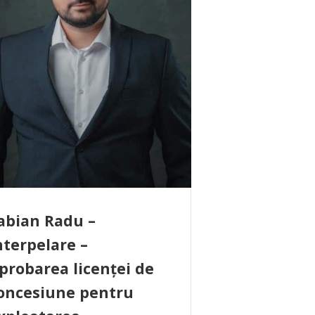
abian Radu –
nterpelare –
probarea licenței de
oncesiune pentru