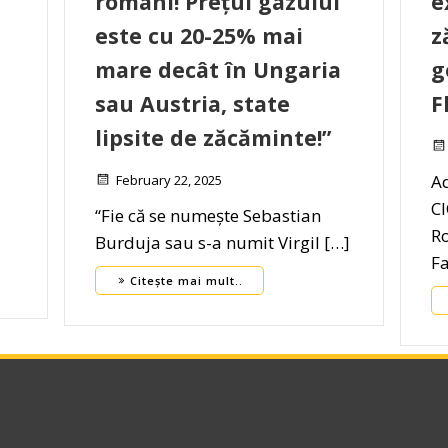
români! Prețul gazului
e
este cu 20-25% mai
z
mare decât în Ungaria
g
sau Austria, state
F
lipsite de zăcăminte!”
A
February 22, 2025
C
“Fie că se numește Sebastian
]
Ro
Burduja sau s-a numit Virgil […]
Fa
Citește mai mult..