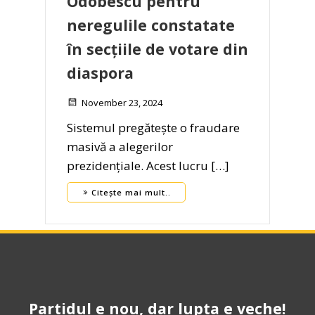
Odobescu pentru
neregulile constatate
în secțiile de votare din
diaspora
November 23, 2024
Sistemul pregătește o fraudare
masivă a alegerilor
prezidențiale. Acest lucru […]
Citește mai mult..
Partidul e nou, dar lupta e veche!