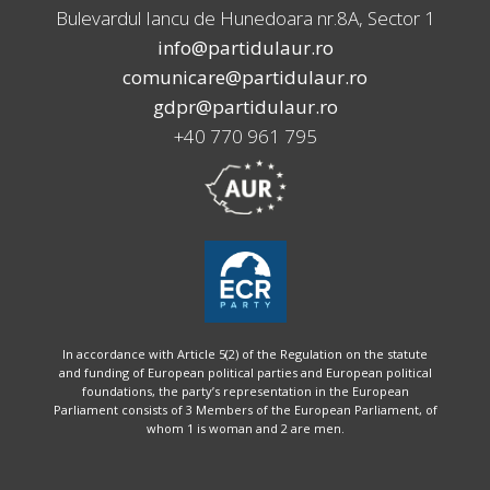
Bulevardul Iancu de Hunedoara nr.8A, Sector 1
info@partidulaur.ro
comunicare@partidulaur.ro
gdpr@partidulaur.ro
+40 770 961 795
In accordance with Article 5(2) of the Regulation on the statute
and funding of European political parties and European political
foundations, the party’s representation in the European
Parliament consists of 3 Members of the European Parliament, of
whom 1 is woman and 2 are men.