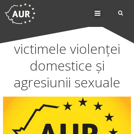
Skip
to
content
victimele violenței
domestice și
agresiunii sexuale