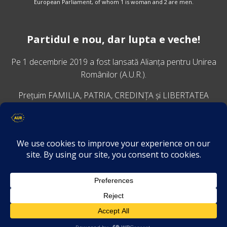
European Parliament, of whom 1 is woman and 2 are men.
Partidul e nou, dar lupta e veche!
Pe 1 decembrie 2019 a fost lansată
Alianța pentru Unirea
Românilor
(A.U.R.).
Prețuim FAMILIA, PATRIA, CREDINȚA și LIBERTATEA
VINO ALĂTURI DE NOI
Descarcă aplicația Platforma AUR
Termeni și condiții de confidențialitate
GDPR