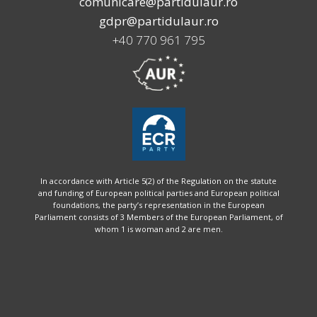
comunicare@partidulaur.ro
gdpr@partidulaur.ro
+40 770 961 795
In accordance with Article 5(2) of the Regulation on the statute
and funding of European political parties and European political
foundations, the party’s representation in the European
Parliament consists of 3 Members of the European Parliament, of
whom 1 is woman and 2 are men.