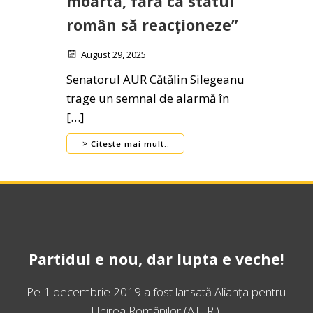
moartă, fără ca statul
român să reacționeze”
August 29, 2025
Senatorul AUR Cătălin Silegeanu
trage un semnal de alarmă în
[…]
Citește mai mult..
Partidul e nou, dar lupta e veche!
Pe 1 decembrie 2019 a fost lansată
Alianța pentru
Unirea Românilor
(A.U.R.).