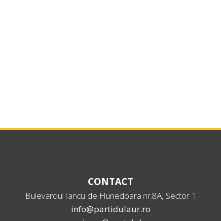
CONTACT
Bulevardul Iancu de Hunedoara nr.8A, Sector 1
info@partidulaur.ro