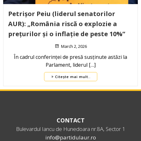
Petrișor Peiu (liderul senatorilor
AUR): „România riscă o explozie a
prețurilor și o inflație de peste 10%”
March 2, 2026
În cadrul conferinței de presă susținute astăzi la
Parlament, liderul […]
Citește mai mult..
CONTACT
Bulevardul Iancu de Hunedoara nr.8A, Sector 1
info@partidulaur.ro