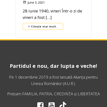
June 3, 2021
28 iunie 1940, vineri Într-o zi de
vineri a fost […]
Citește mai mult..
Partidul e nou, dar lupta e veche!
Pe 1 decembrie 2019 a fost lansată
Alianța pentru
Unirea Românilor
(A.U.R.).
Prețuim FAMILIA, PATRIA, CREDINȚA și LIBERTATEA