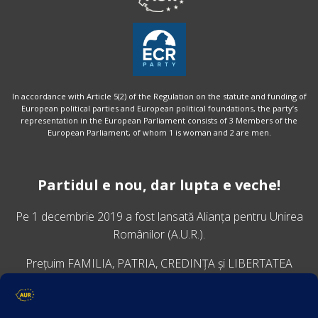
In accordance with Article 5(2) of the Regulation on the statute and funding of
European political parties and European political foundations, the party’s
representation in the European Parliament consists of 3 Members of the
European Parliament, of whom 1 is woman and 2 are men.
Partidul e nou, dar lupta e veche!
Pe 1 decembrie 2019 a fost lansată
Alianța pentru Unirea
Românilor
(A.U.R.).
Prețuim FAMILIA, PATRIA, CREDINȚA și LIBERTATEA