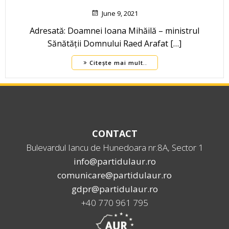
June 9, 2021
Adresată: Doamnei Ioana Mihăilă – ministrul
Sănătății Domnului Raed Arafat […]
Citește mai mult..
CONTACT
Bulevardul Iancu de Hunedoara nr.8A, Sector 1
info@partidulaur.ro
comunicare@partidulaur.ro
gdpr@partidulaur.ro
+40 770 961 795