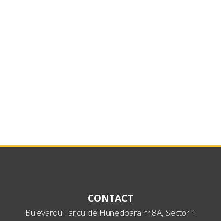
CONTACT
Bulevardul Iancu de Hunedoara nr.8A, Sector 1