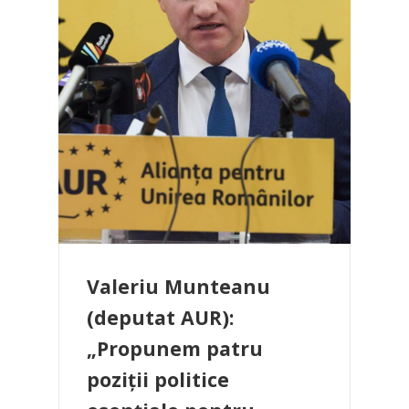
Valeriu Munteanu
(deputat AUR):
„Propunem patru
poziții politice