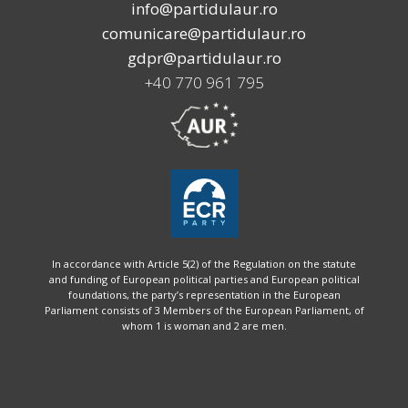
info@partidulaur.ro
comunicare@partidulaur.ro
gdpr@partidulaur.ro
+40 770 961 795
In accordance with Article 5(2) of the Regulation on the statute
and funding of European political parties and European political
foundations, the party’s representation in the European
Parliament consists of 3 Members of the European Parliament, of
whom 1 is woman and 2 are men.