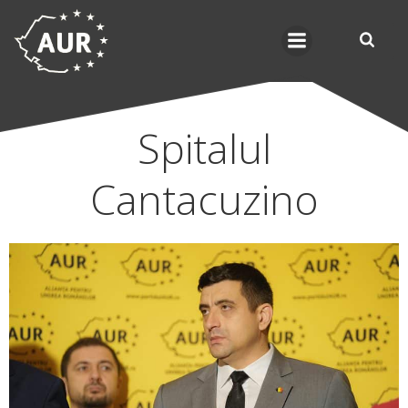
Skip
to
content
Spitalul
Cantacuzino