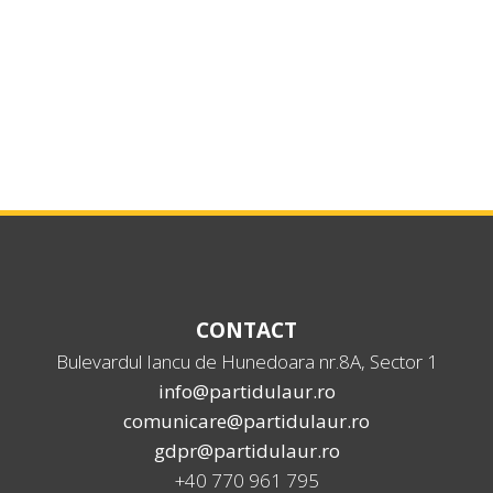
CONTACT
Bulevardul Iancu de Hunedoara nr.8A, Sector 1
info@partidulaur.ro
comunicare@partidulaur.ro
gdpr@partidulaur.ro
+40 770 961 795