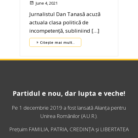
June 4, 2021
Jurnalistul Dan Tanasă acuză
actuala clasa politică de
incompetență, subliniind […]
Citește mai mult..
Partidul e nou, dar lupta e veche!
Pe 1 decembrie 2019 a fost lansată
Alianța pentru
Unirea Românilor
(A.U.R.).
Prețuim FAMILIA, PATRIA, CREDINȚA și LIBERTATEA