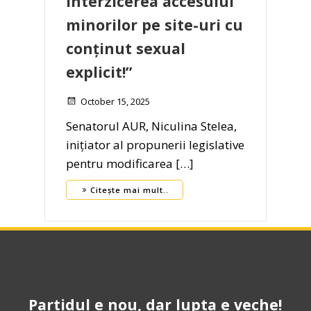
interzicerea accesului
minorilor pe site-uri cu
conținut sexual
explicit!”
October 15, 2025
Senatorul AUR, Niculina Stelea,
inițiator al propunerii legislative
pentru modificarea […]
Citește mai mult..
Partidul e nou, dar lupta e veche!