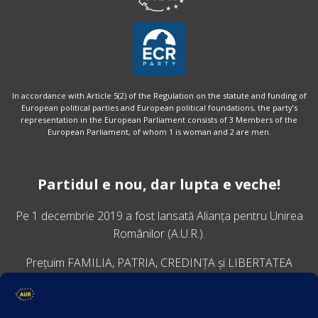
In accordance with Article 5(2) of the Regulation on the statute and funding of
European political parties and European political foundations, the party’s
representation in the European Parliament consists of 3 Members of the
European Parliament, of whom 1 is woman and 2 are men.
Partidul e nou, dar lupta e veche!
Pe 1 decembrie 2019 a fost lansată
Alianța pentru Unirea
Românilor
(A.U.R.).
Prețuim FAMILIA, PATRIA, CREDINȚA și LIBERTATEA