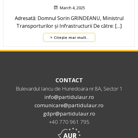
March 4, 2025
Adresată: Domnul Sorin GRINDEANU, Ministrul
Transporturilor și Infrastructurii De către: […]
Citește mai mult..
CONTACT
Bulevardul Iancu de Hunedoara nr.8A, Sector 1
info@partidulaur.ro
comunicare@partidulaur.ro
gdpr@partidulaur.ro
+40 770 961 795