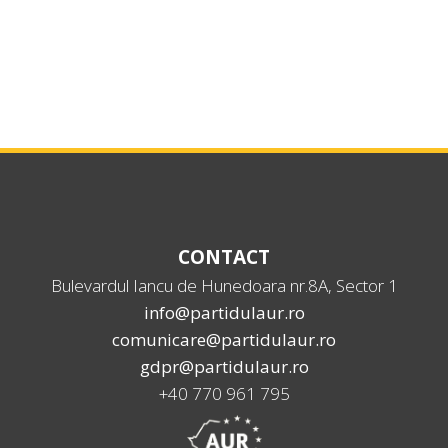
CONTACT
Bulevardul Iancu de Hunedoara nr.8A, Sector 1
info@partidulaur.ro
comunicare@partidulaur.ro
gdpr@partidulaur.ro
+40 770 961 795