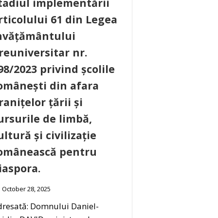
tadiul implementării
rticolului 61 din Legea
nvățământului
reuniversitar nr.
98/2023 privind școlile
omânești din afara
ranițelor țării și
ursurile de limbă,
ultură și civilizație
omânească pentru
iaspora.
October 28, 2025
resată: Domnului Daniel-