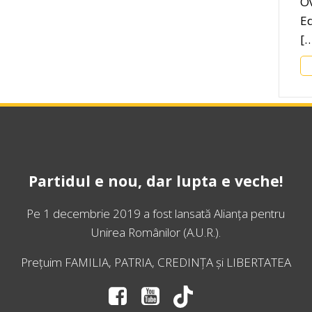
Ov
E
[
Partidul e nou, dar lupta e veche!
Pe 1 decembrie 2019 a fost lansată
Alianța pentru
Unirea Românilor
(A.U.R.).
Prețuim FAMILIA, PATRIA, CREDINȚA și LIBERTATEA