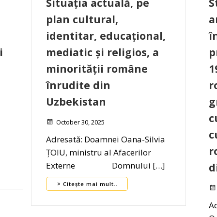
Situația actuală, pe
S
plan cultural,
a
identitar, educațional,
î
i
mediatic și religios, a
p
minorității române
1
înrudite din
r
Uzbekistan
g
c
October 30, 2025
c
Adresată: Doamnei Oana-Silvia
r
ȚOIU, ministru al Afacerilor
Externe Domnului […]
d
Citește mai mult..
Ad