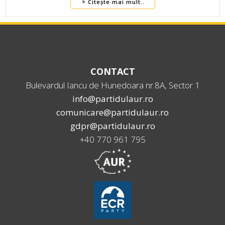
Citește mai mult..
CONTACT
Bulevardul Iancu de Hunedoara nr.8A, Sector 1
info@partidulaur.ro
comunicare@partidulaur.ro
gdpr@partidulaur.ro
+40 770 961 795