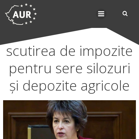
Skip
to
content
scutirea de impozite
pentru sere silozuri
și depozite agricole