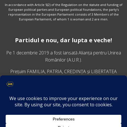
In accordance with Article 5(2) of the Regulation on the statute and funding of
European political parties and European political foundations, the party’s
representation in the European Parliament consists of 3 Members of the
European Parliament, of whom 1 is woman and 2 are men.
Partidul e nou, dar lupta e veche!
Pe 1 decembrie 2019 a fost lansată
Alianța pentru Unirea
Românilor
(A.U.R.).
Prețuim FAMILIA, PATRIA, CREDINȚA și LIBERTATEA
VINO ALĂTURI DE NOI
Descarcă aplicația Platforma AUR
Termeni și condiții de confidențialitate