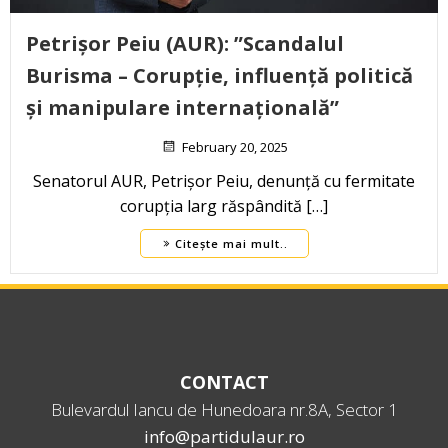
Petrișor Peiu (AUR): ”Scandalul
Burisma – Corupție, influență politică
și manipulare internațională”
February 20, 2025
Senatorul AUR, Petrișor Peiu, denunță cu fermitate
corupția larg răspândită […]
Citește mai mult..
CONTACT
Bulevardul Iancu de Hunedoara nr.8A, Sector 1
info@partidulaur.ro