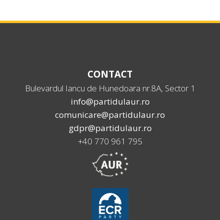
CONTACT
Bulevardul Iancu de Hunedoara nr.8A, Sector 1
info@partidulaur.ro
comunicare@partidulaur.ro
gdpr@partidulaur.ro
+40 770 961 795