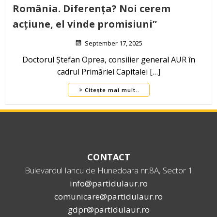
România. Diferența? Noi cerem
acțiune, el vinde promisiuni”
September 17, 2025
Doctorul Ștefan Oprea, consilier general AUR în
cadrul Primăriei Capitalei […]
Citește mai mult..
CONTACT
Bulevardul Iancu de Hunedoara nr.8A, Sector 1
info@partidulaur.ro
comunicare@partidulaur.ro
gdpr@partidulaur.ro