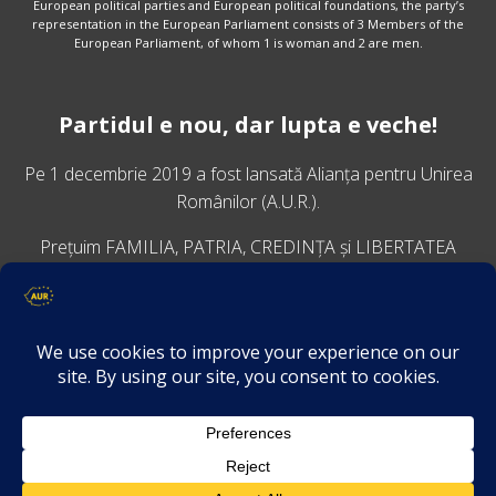
European political parties and European political foundations, the party’s
representation in the European Parliament consists of 3 Members of the
European Parliament, of whom 1 is woman and 2 are men.
Partidul e nou, dar lupta e veche!
Pe 1 decembrie 2019 a fost lansată
Alianța pentru Unirea
Românilor
(A.U.R.).
Prețuim FAMILIA, PATRIA, CREDINȚA și LIBERTATEA
VINO ALĂTURI DE NOI
Descarcă aplicația Platforma AUR
Termeni și condiții de confidențialitate
GDPR