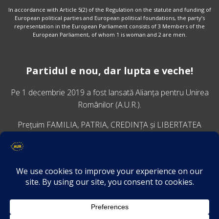
In accordance with Article 5(2) of the Regulation on the statute and funding of
European political parties and European political foundations, the party’s
representation in the European Parliament consists of 3 Members of the
European Parliament, of whom 1 is woman and 2 are men.
Partidul e nou, dar lupta e veche!
Pe 1 decembrie 2019 a fost lansată
Alianța pentru Unirea
Românilor
(A.U.R.).
Prețuim FAMILIA, PATRIA, CREDINȚA și LIBERTATEA
VINO ALĂTURI DE NOI
Descarcă aplicația Platforma AUR
Termeni și condiții de confidențialitate