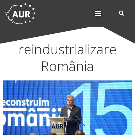
Skip
to
content
reindustrializare
România