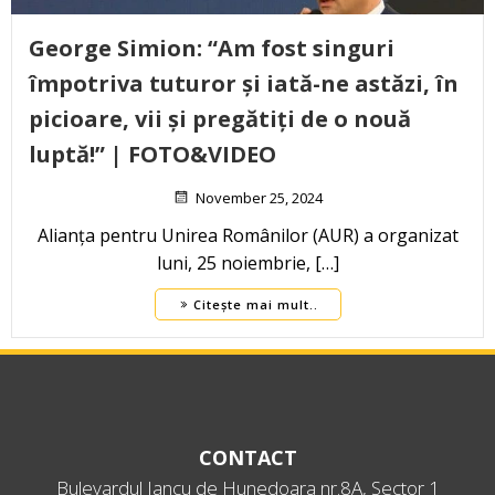
George Simion: “Am fost singuri
împotriva tuturor și iată-ne astăzi, în
picioare, vii și pregătiți de o nouă
luptă!” | FOTO&VIDEO
November 25, 2024
Alianța pentru Unirea Românilor (AUR) a organizat
luni, 25 noiembrie, […]
Citește mai mult..
CONTACT
Bulevardul Iancu de Hunedoara nr.8A, Sector 1