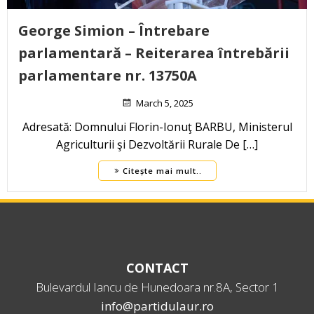
George Simion – Întrebare
parlamentară – Reiterarea întrebării
parlamentare nr. 13750A
March 5, 2025
Adresată: Domnului Florin-Ionuţ BARBU, Ministerul
Agriculturii şi Dezvoltării Rurale De […]
Citește mai mult..
CONTACT
Bulevardul Iancu de Hunedoara nr.8A, Sector 1
info@partidulaur.ro