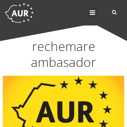
Skip
to
content
rechemare
ambasador