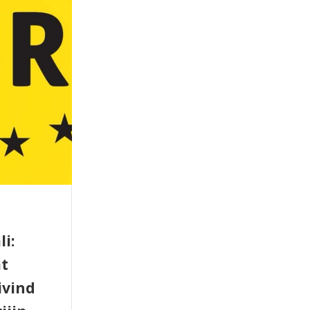
li:
at
ivind