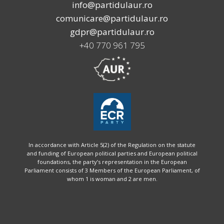
info@partidulaur.ro
comunicare@partidulaur.ro
gdpr@partidulaur.ro
+40 770 961 795
In accordance with Article 5(2) of the Regulation on the statute
and funding of European political parties and European political
foundations, the party’s representation in the European
Parliament consists of 3 Members of the European Parliament, of
whom 1 is woman and 2 are men.