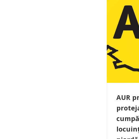
AUR p
protej
cumpăr
locuin