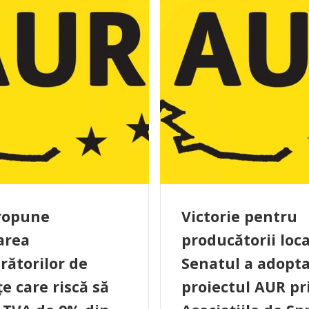
ropune
Victorie pentru
area
producătorii loca
ătorilor de
Senatul a adopt
țe care riscă să
proiectul AUR pr