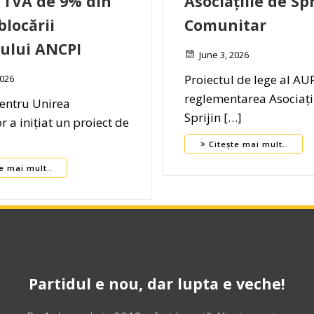
 TVA de 9% din
Asociațiile de Spr
blocării
Comunitar
ului ANCPI
June 3, 2026
Proiectul de lege al AU
2026
reglementarea Asociați
pentru Unirea
Sprijin […]
 a inițiat un proiect de
Citește mai mult..
e mai mult..
Partidul e nou, dar lupta e veche!