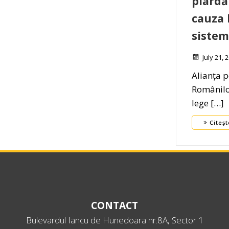
piardă
cauza 
sistem
July 21, 
Alianța 
Românilor
lege […]
Citeșt
CONTACT
Bulevardul Iancu de Hunedoara nr.8A, Sector 1