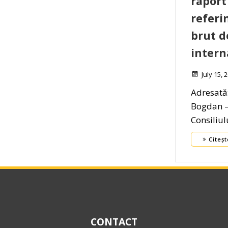
raport
referin
brut d
intern
July 15, 
Adresată
Bogdan –
Consiliul
Citeșt
CONTACT