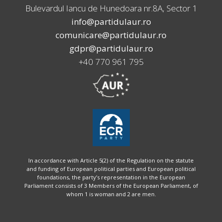
Bulevardul Iancu de Hunedoara nr.8A, Sector 1
info@partidulaur.ro
comunicare@partidulaur.ro
gdpr@partidulaur.ro
+40 770 961 795
In accordance with Article 5(2) of the Regulation on the statute
and funding of European political parties and European political
foundations, the party’s representation in the European
Parliament consists of 3 Members of the European Parliament, of
whom 1 is woman and 2 are men.