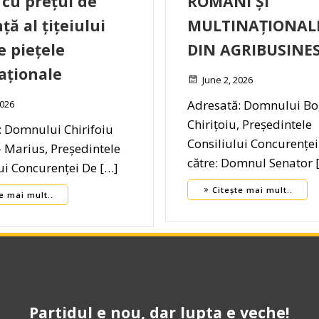
 cu prețul de
ROMÂNI ȘI
ță al țițeiului
MULTINAȚIONAL
e piețele
DIN AGRIBUSINE
aționale
June 2, 2026
Adresată: Domnului B
2026
Chirițoiu, Președintele
: Domnului Chirifoiu
Consiliului Concurenței
 Marius, Președintele
către: Domnul Senator 
ui Concurenței De […]
Citește mai mult..
e mai mult..
Partidul e nou, dar lupta e veche!