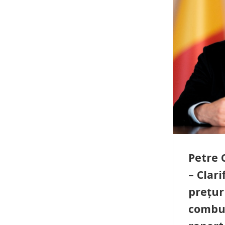
Petre 
– Clari
prețur
combus