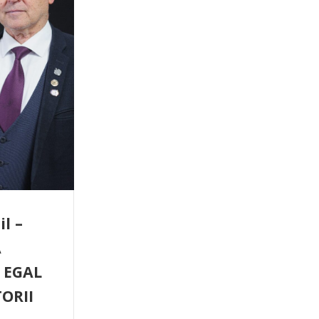
l –
A
 EGAL
TORII