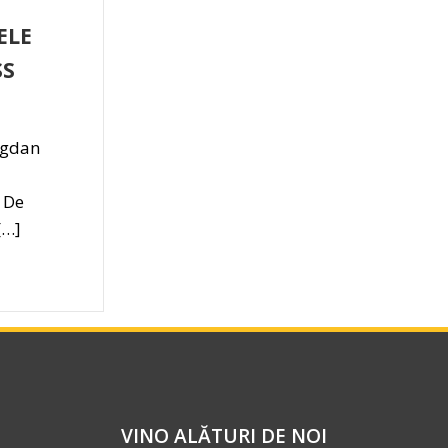
ELE
SS
ogdan
 De
[…]
VINO ALĂTURI DE NOI