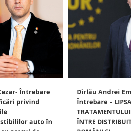
Cezar- Întrebare
Dîrlău Andrei Emi
ficări privind
Întrebare – LIPS
ile
TRATAMENTULUI
tibililor auto în
ÎNTRE DISTRIBUI