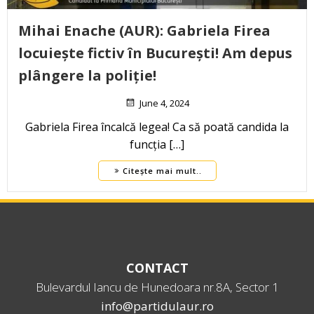
Mihai Enache (AUR): Gabriela Firea
locuiește fictiv în București! Am depus
plângere la poliție!
June 4, 2024
Gabriela Firea încalcă legea! Ca să poată candida la
funcția […]
Citește mai mult..
CONTACT
Bulevardul Iancu de Hunedoara nr.8A, Sector 1
info@partidulaur.ro